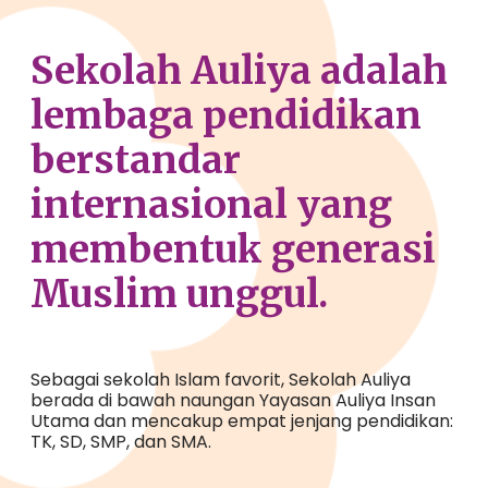
Sekolah
Auliya
adalah
lembaga
pendidikan
berstandar
internasional
yang
membentuk
generasi
Muslim
unggul
.
Sebagai
sekolah
I
slam
favorit
,
Sekolah
Auliya
berada
di
bawah
naungan
Yayasan Auliya
Insan
Utama dan
mencakup
empat
jenjang
pendidikan
:
TK, SD, SMP, dan SMA.