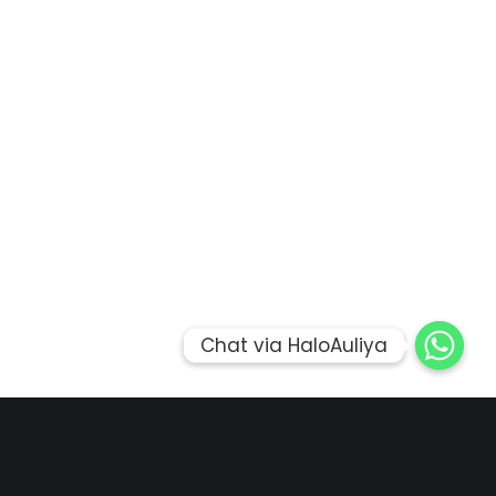
Chat via HaloAuliya
Chat via HaloAuliya